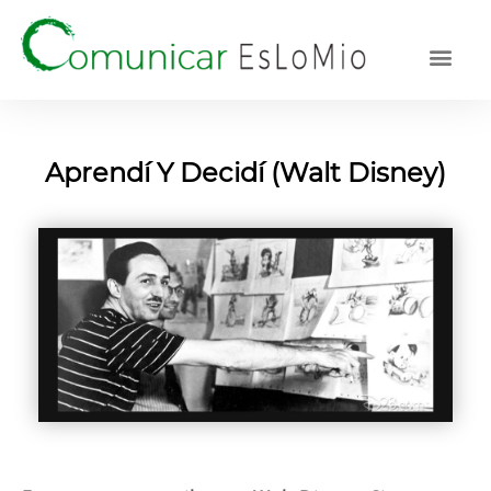
UN POQUI
CULTURA 
DESARROLL
REDES S
Aprendí Y Decidí (Walt Disney)