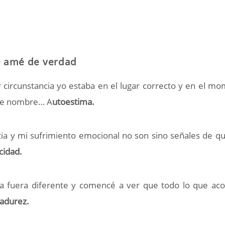
 amé de verdad
ircunstancia yo estaba en el lugar correcto y en el m
ene nombre… A
utoestima.
a y mi sufrimiento emocional no son sino señales de q
cidad.
a fuera diferente y comencé a
ver que todo lo que ac
adurez.