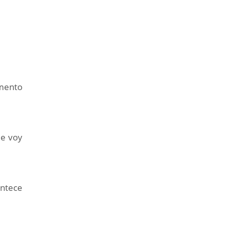
omento
ue voy
ontece