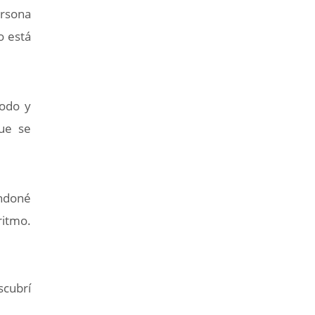
ersona
o está
todo y
que se
andoné
ritmo.
scubrí