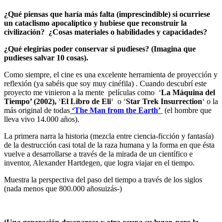
¿Qué piensas que haría más falta (imprescindible) si ocurriese
un cataclismo apocalíptico y hubiese que reconstruir la
civilización? ¿Cosas materiales o habilidades y capacidades?
¿Qué elegirías poder conservar si pudieses? (Imagina que
pudieses salvar 10 cosas).
Como siempre, el cine es una excelente herramienta de proyección y
reflexión (ya sabéis que soy muy cinéfila) . Cuando descubrí este
proyecto me vinieron a la mente películas como ‘
La Máquina del
Tiempo’ (2002),
‘
El Libro de Eli
‘ o ‘
Star Trek Insurrection
‘ o la
más original de todas
‘The Man from the Earth’
(el hombre que
lleva vivo 14.000 años).
La primera narra la historia (mezcla entre ciencia-ficción y fantasía)
de la destrucción casi total de la raza humana y la forma en que ésta
vuelve a desarrollarse a través de la mirada de un científico e
inventor, Alexander Hartdegen, que logra viajar en el tiempo.
Muestra la perspectiva del paso del tiempo a través de los siglos
(nada menos que 800.000 añosuizás-)