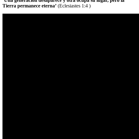
‘Una generación desaparece y otra ocupa su lugar, pero la
Tierra permanece eterna’
(Eclesiastes 1:4 )