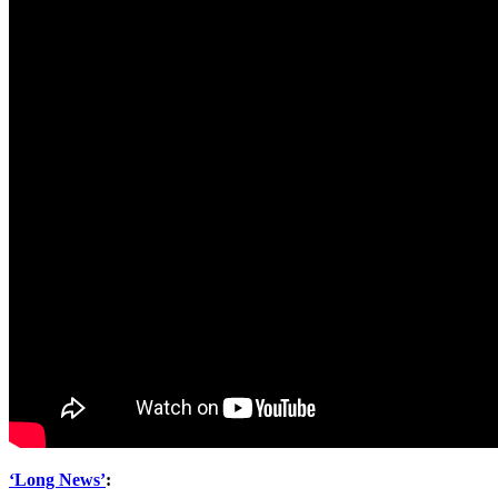
‘Long News’
: