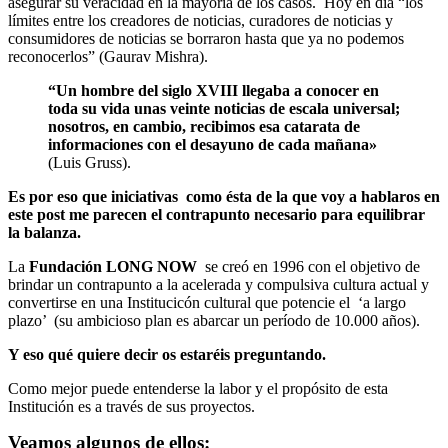
asegurar su veracidad en la mayoría de los casos. Hoy en día “los
límites entre los creadores de noticias, curadores de noticias y
consumidores de noticias se borraron hasta que ya no podemos
reconocerlos” (Gaurav Mishra).
“Un hombre del siglo XVIII llegaba a conocer en
toda su vida unas veinte noticias de escala universal;
nosotros, en cambio, recibimos esa catarata de
informaciones con el desayuno de cada mañana»
(Luis Gruss).
Es por eso que iniciativas como ésta de la que voy a hablaros en
este post me parecen el contrapunto necesario para equilibrar
la balanza.
La
Fundación LONG NOW
se creó en 1996 con el objetivo de
brindar un contrapunto a la acelerada y compulsiva cultura actual y
convertirse en una Institucicón cultural que potencie el ‘a largo
plazo’ (su ambicioso plan es abarcar un período de 10.000 años).
Y eso qué quiere decir os estaréis preguntando.
Como mejor puede entenderse la labor y el propósito de esta
Institución es a través de sus proyectos.
Veamos algunos de ellos: