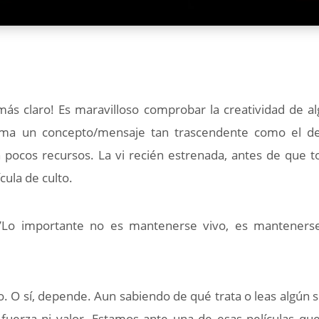
más claro! Es maravilloso comprobar la creatividad de a
lasma un concepto/mensaje tan trascendente como el d
n pocos recursos. La vi recién estrenada, antes de que t
cula de culto.
’: ’Lo importante no es mantenerse vivo, es manteners
do. O sí, depende. Aun sabiendo de qué trata o leas algún s
 fuerza ni valor. Estamos ante una de esas películas qu