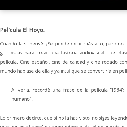
Película El Hoyo.
Cuando la vi pensé: ¡Se puede decir más alto, pero no 
guionistas para crear una historia audiovisual que p
película. Cine español, cine de calidad y cine rodado co
mundo hablase de ella y ya intuí que se convertiría en pelí
Al verla, recordé una frase de la película ‘1984
humano’’.
Lo primero decirte, que si no la has visto, no sigas leyen
(que no es el caso) su contundencia visual no pierde ni