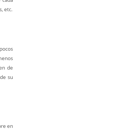
, etc.
 pocos
 menos
ren de
 de su
bre en