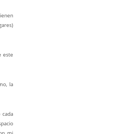
tienen
gares)
e este
mo, la
e cada
spacio
con mi