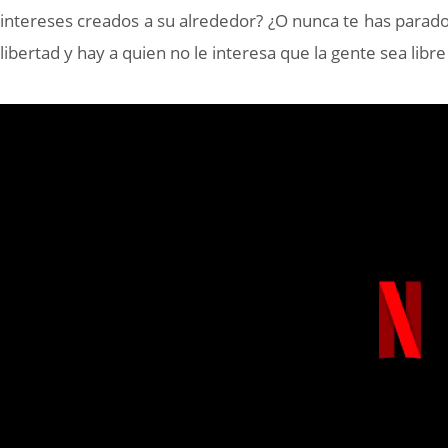
intereses creados a su alrededor? ¿O nunca te has parado
libertad y hay a quien no le interesa que la gente sea libr