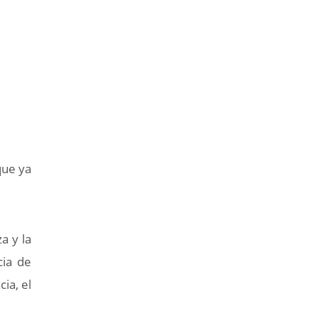
que ya
a y la
cia de
ia, el