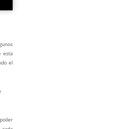
lgunos
e esta
odo el
e
poiler
e cada