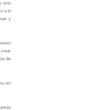
, sino
o a la
rear y
xisten
 crear
uía de
nos en
tantos