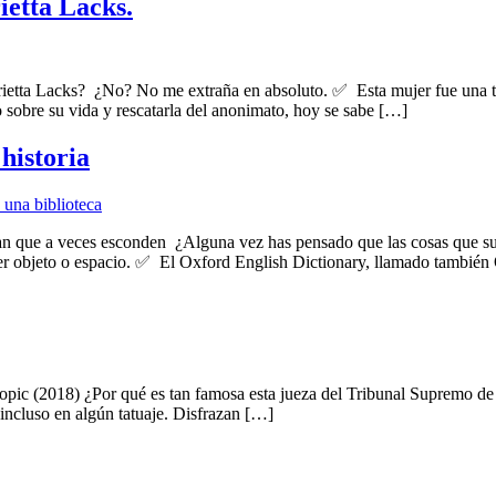
ietta Lacks.
ietta Lacks? ¿No? No me extraña en absoluto. ✅ Esta mujer fue una tot
o sobre su vida y rescatarla del anonimato, hoy se sabe […]
historia
ian que a veces esconden ¿Alguna vez has pensado que las cosas que su
ier objeto o espacio. ✅ El Oxford English Dictionary, llamado también
biopic (2018) ¿Por qué es tan famosa esta jueza del Tribunal Supremo 
 incluso en algún tatuaje. Disfrazan […]